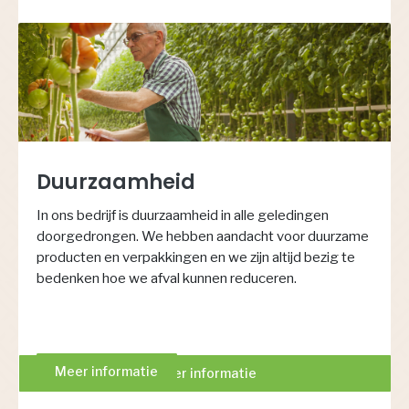
Duurzaamheid
In ons bedrijf is duurzaamheid in alle geledingen
doorgedrongen. We hebben aandacht voor duurzame
producten en verpakkingen en we zijn altijd bezig te
bedenken hoe we afval kunnen reduceren.
Meer informatie
Meer informatie
Meer informatie
Meer informatie
Meer informatie
Meer informatie