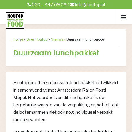
020 – 447 09 09
/
info@houtop.nl
Home
»
Over Houtop
»
Nieuws
»
Duurzaam lunchpakket
Duurzaam lunchpakket
Houtop heeft een duurzaam lunchpakket ontwikkeld
in samenwerking met Amsterdam Rai en Rosti
Mepal. Het voordeel van dit lunchpakket is de
hergebruikswaarde van de verpakking en het feit dat
de boterhammen niet ook nog individueel verpakt
moeten worden.
In overleg met de klant kan een unieke bedrukking